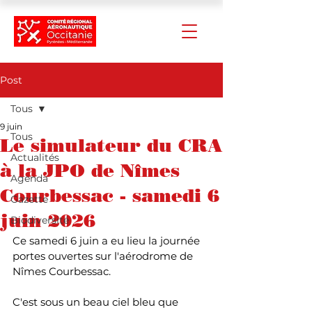
Post
Tous
9 juin
Tous
Le simulateur du CRA
Actualités
à la JPO de Nîmes
Agenda
Courbessac - samedi 6
Gazette
juin 2026
Biodiversité
Ce samedi 6 juin a eu lieu la journée 
portes ouvertes sur l'aérodrome de 
Nîmes Courbessac.
C'est sous un beau ciel bleu que 