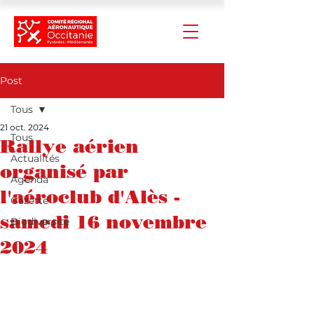
Post
Tous
21 oct. 2024
Tous
Rallye aérien
Actualités
organisé par
Agenda
l'aéroclub d'Alès -
Gazette
samedi 16 novembre
Biodiversité
2024