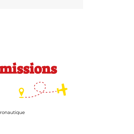
mmissions
éronautique