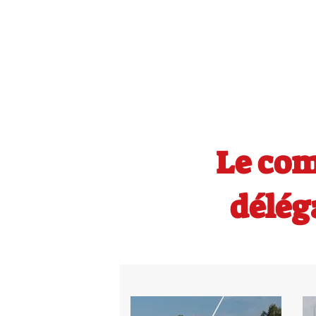
Le com
délég