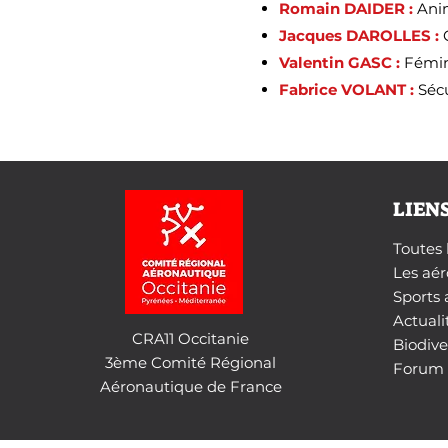
Romain DAIDER :
Anim
Jacques DAROLLES :
C
Valentin GASC :
Fémini
Fabrice VOLANT :
Sécu
LIEN
Toutes 
Les aér
Sports 
Actuali
CRA11 Occitanie
Biodive
3ème Comité Régional
Forum 
Aéronautique de France