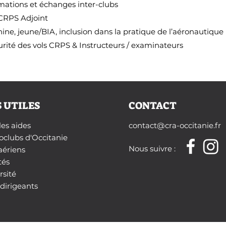
ations et échanges inter-clubs
RPS Adjoint
ne, jeune/BIA, inclusion dans la pratique de l’aéronautique
rité des vols CRPS & Instructeurs / examinateurs
S UTILES
CONTACT
les aides
contact@cra-occitanie.fr
oclubs d'Occitanie
Nous suivre :
aériens
tés
rsité
dirigeants