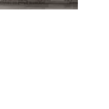
14 oct. 2024
La 1ère Gazette est arrivée !
- vendredi 11 octobre 2024
Pour suivre les actualités des aéroclubs de
notre Région Occitanie et du Comité
Régional, ne ratez pas la lecture de cette
1ère Gazette.