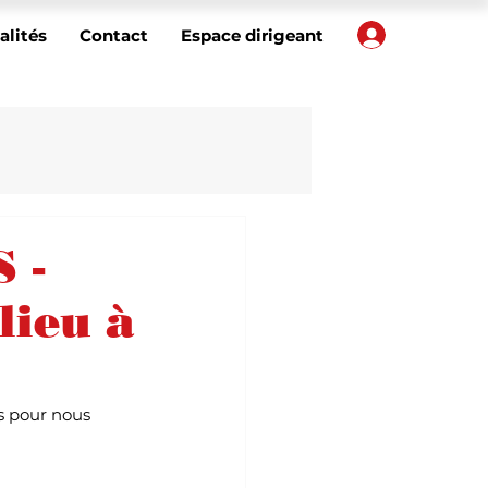
Votre com
alités
Contact
Espace dirigeant
 -
lieu à
s pour nous 